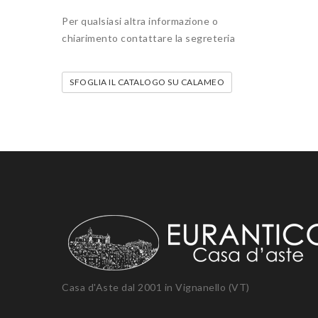
Per qualsiasi altra informazione o
chiarimento contattare la segreteria
SFOGLIA IL CATALOGO SU CALAMEO
Casa d'Aste dal 2001 in Vignanello (VT)