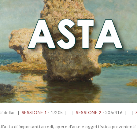
tti della: |
SESSIONE 1
- 1/205 | |
SESSIONE 2
- 206/416 | |
ll’asta di importanti arredi, opere d'arte e oggettistica provenienti 